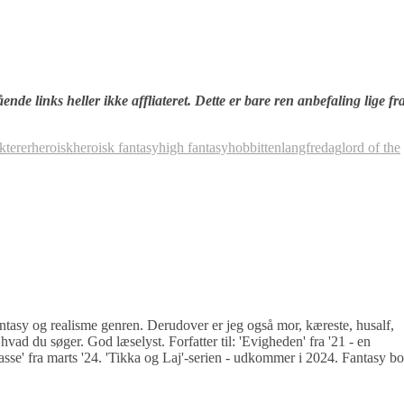
nde links heller ikke affliateret. Dette er bare ren anbefaling lige fr
kterer
heroisk
heroisk fantasy
high fantasy
hobbitten
langfredag
lord of the
antasy og realisme genren. Derudover er jeg også mor, kæreste, husalf,
hvad du søger. God læselyst. Forfatter til: 'Evigheden' fra '21 - en
sse' fra marts '24. 'Tikka og Laj'-serien - udkommer i 2024. Fantasy b