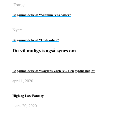
Forrige
Boganmeldelse af “Skammerens datter”
Nyere
Boganmeldelse af “Ondskaben”
Du vil muligvis også synes om
Boganmeldelse af “Nøglens Vogtere – Den gyldne nøgle”
april 1, 2020
High og Low Fantasy
marts 20, 2020