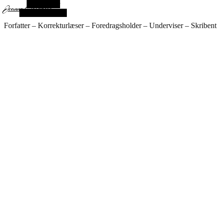
Alt sidebar
Jeanne Goldbech
Vilkårlig artikel
Forfatter – Korrekturlæser – Foredragsholder – Underviser – Skribent