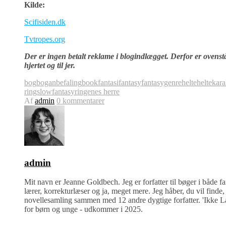
Kilde:
Scifisiden.dk
Tvtropes.org
Der er ingen betalt reklame i blogindlægget. Derfor er ovenståe
hjertet og til jer.
bog
boganbefaling
book
fantasi
fantasy
fantasygenre
helte
heltekara
rings
lowfantasy
ringenes herre
Af
admin
0 kommentarer
admin
Mit navn er Jeanne Goldbech. Jeg er forfatter til bøger i både f
lærer, korrekturlæser og ja, meget mere. Jeg håber, du vil finde, 
novellesamling sammen med 12 andre dygtige forfatter. 'Ikke La
for børn og unge - udkommer i 2025.