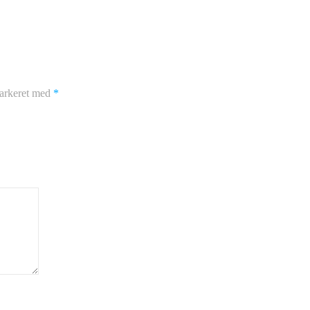
markeret med
*