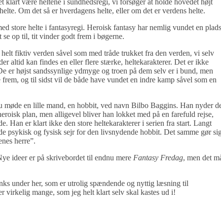
et klart være heltene i sundhedsregi, vi forsøger at holde hovedet højt
helte. Om det så er hverdagens helte, eller om det er verdens helte.
ed store helte i fantasyregi. Heroisk fantasy har nemlig vundet en plads
se op til, tit vinder godt frem i bøgerne.
elt fiktiv verden såvel som med tråde trukket fra den verden, vi selv
r altid kan findes en eller flere stærke, heltekarakterer. Det er ikke
”. De er højst sandssynlige ydmyge og troen på dem selv er i bund, men
e frem, og til sidst vil de både have vundet en indre kamp såvel som en
 du møde en lille mand, en hobbit, ved navn Bilbo Baggins. Han nyder d
t heroisk plan, men alligevel bliver han lokket med på en farefuld rejse,
. Han er klart ikke den store heltekarakterer i serien fra start. Langt
åde psykisk og fysisk sejr for den livsnydende hobbit. Det samme gør si
enes herre”.
 Nye ideer er på skrivebordet til endnu mere
Fantasy Fredag
, men det m
inks under her, som er utrolig spændende og nyttig læsning til
 virkelig mange, som jeg helt klart selv skal kastes ud i!