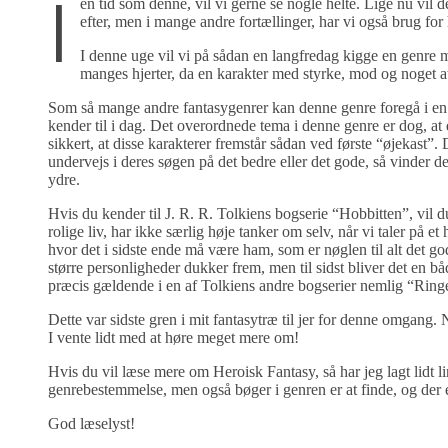
I
en tid som denne, vil vi gerne se nogle helte. Lige nu vil d
efter, men i mange andre fortællinger, har vi også brug for 
I denne uge vil vi på sådan en langfredag kigge en genre m
manges hjerter, da en karakter med styrke, mod og noget at 
Som så mange andre fantasygenrer kan denne genre foregå i en h
kender til i dag. Det overordnede tema i denne genre er dog, at de
sikkert, at disse karakterer fremstår sådan ved første “øjekast
undervejs i deres søgen på det bedre eller det gode, så vinder d
ydre.
Hvis du kender til J. R. R. Tolkiens bogserie “Hobbitten”, vil
rolige liv, har ikke særlig høje tanker om selv, når vi taler på e
hvor det i sidste ende må være ham, som er nøglen til alt det gode
større personligheder dukker frem, men til sidst bliver det en b
præcis gældende i en af Tolkiens andre bogserier nemlig “Ring
Dette var sidste gren i mit fantasytræ til jer for denne omgang.
I vente lidt med at høre meget mere om!
Hvis du vil læse mere om Heroisk Fantasy, så har jeg lagt lidt l
genrebestemmelse, men også bøger i genren er at finde, og der er
God læselyst!