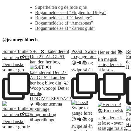
Superhelten og de røde øjne
Boganmeldelse af “Flugten fra Utøya”
Boganmeldelse af “Glasvinge”
Boganmeldelse af “Amazonas”
Boganmeldelse af “Zarens guld”
@jeannegoldbech
Sommerfnuller
SÆT ❌ i kalenderen!
Psssst! Swipe
Re
Her er de! 📚
Den 27. AUGUST
to gange først
Fr
fra rullen 📸🎞️
En magisk
kan den her bog
de
😉📲 📚 og
Den danske
serie, der er let
H
sommer gjo
swipe så én
at læse -