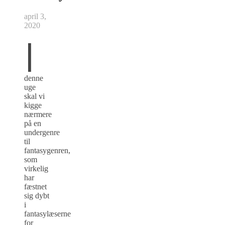
april 3,
2020
I
denne
uge
skal vi
kigge
nærmere
på en
undergenre
til
fantasygenren,
som
virkelig
har
fæstnet
sig dybt
i
fantasylæserne
for