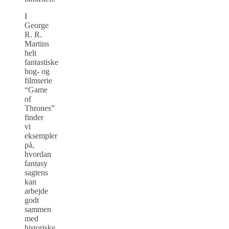
I
George
R. R.
Martins
helt
fantastiske
bog- og
filmserie
“Game
of
Thrones”
finder
vi
eksempler
på,
hvordan
fantasy
sagtens
kan
arbejde
godt
sammen
med
historiske