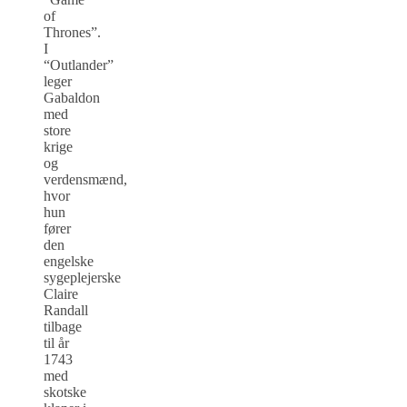
of
Thrones”.
I
“Outlander”
leger
Gabaldon
med
store
krige
og
verdensmænd,
hvor
hun
fører
den
engelske
sygeplejerske
Claire
Randall
tilbage
til år
1743
med
skotske