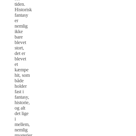
tiden.
Historisk
fantasy
er
nemlig
ikke
bare
blevet
stort,
det er
blevet
et
kæmpe
hit, som
både
holder
fast i
fantasy,
historie,
og alt
det lige
i
mellem,
nemlig
mysterier,