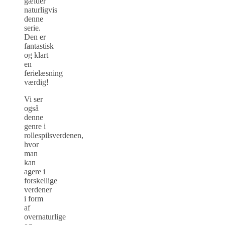
gælder
naturligvis
denne
serie.
Den er
fantastisk
og klart
en
ferielæsning
værdig!
Vi ser
også
denne
genre i
rollespilsverdenen,
hvor
man
kan
agere i
forskellige
verdener
i form
af
overnaturlige