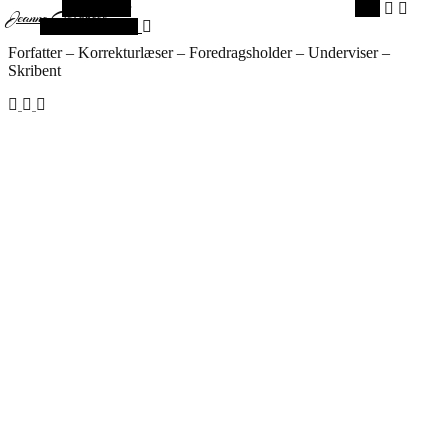
Alt sidebar
Søg
Jeanne Goldbech
Vilkårlig artikel
Forfatter – Korrekturlæser – Foredragsholder – Underviser –
Skribent