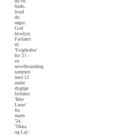
du vil
finde,
hvad
du
søger.
God
læselyst.
Forfatter
til:
'Evigheden'
fra '21 -
en
novellesamling
sammen
med 12
andre
dygtige
forfatter.
'Ikke
Lasse'
fra
marts
'24.
'Tikka
og Laj'-