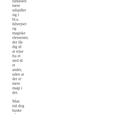
fantasien
mere
udspiller
sig i
bl.a.
tidsrejser
og
magiske
elementer,
der får
dig til
at rejse
fra et
sted til
et
andet,
uden at
der er
mere
magi i
det.
Man
må dog
huske