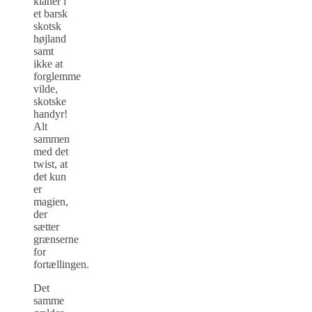
klaner i
et barsk
skotsk
højland
samt
ikke at
forglemme
vilde,
skotske
handyr!
Alt
sammen
med det
twist, at
det kun
er
magien,
der
sætter
grænserne
for
fortællingen.
Det
samme