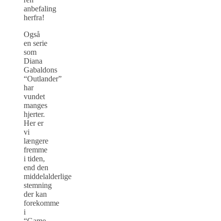
anbefaling
herfra!
Også
en serie
som
Diana
Gabaldons
“Outlander”
har
vundet
manges
hjerter.
Her er
vi
længere
fremme
i tiden,
end den
middelalderlige
stemning
der kan
forekomme
i
“Game