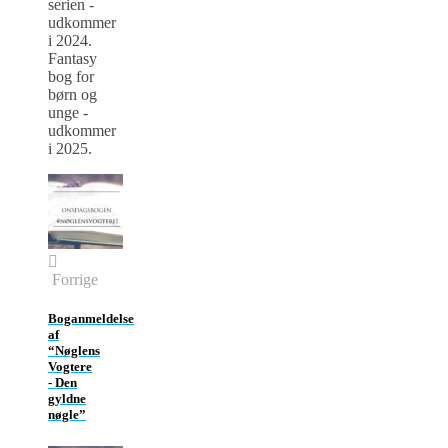
serien -
udkommer
i 2024.
Fantasy
bog for
børn og
unge -
udkommer
i 2025.
Forrige
Boganmeldelse
af
“Nøglens
Vogtere
- Den
gyldne
nøgle”