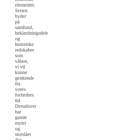
elementer.
Serien
byder
på
samfund,
beklædningsdele
og
historiske
redskaber
som
våben,
vi vil
kunne
genkende
fra
vores
forfædres
tid.
Derudover
har
gamle
myter
og
storslået
dyr