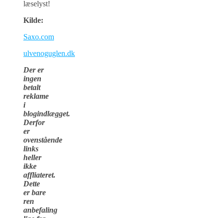
læselyst!
Kilde:
Saxo.com
ulvenoguglen.dk
Der er
ingen
betalt
reklame
i
blogindlægget.
Derfor
er
ovenstående
links
heller
ikke
affliateret.
Dette
er bare
ren
anbefaling