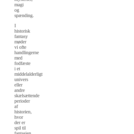
magi
og
spænding.
I
historisk
fantasy
møder
vi ofte
handlingerne
med
fodfæste
i et
middelalderligt
univers
eller
andre
skælsættende
perioder
af
historien,
hvor
der er
spil til
fantasien.