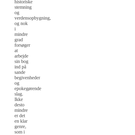
historiske
stemning
og
verdensopbygning,
og nok
i
mindre
grad
forsøger
at
arbejde
sin bog
ind på
sande
begivenheder
og
epokegørende
slag.
Ikke
desto
mindre
er det
en klar
genre,
som i