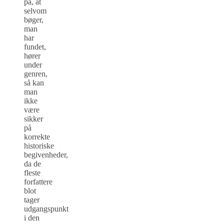
på, at
selvom
bøger,
man
har
fundet,
hører
under
genren,
så kan
man
ikke
være
sikker
på
korrekte
historiske
begivenheder,
da de
fleste
forfattere
blot
tager
udgangspunkt
i den