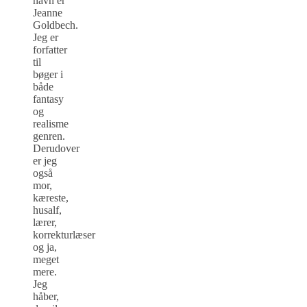
navn er
Jeanne
Goldbech.
Jeg er
forfatter
til
bøger i
både
fantasy
og
realisme
genren.
Derudover
er jeg
også
mor,
kæreste,
husalf,
lærer,
korrekturlæser
og ja,
meget
mere.
Jeg
håber,