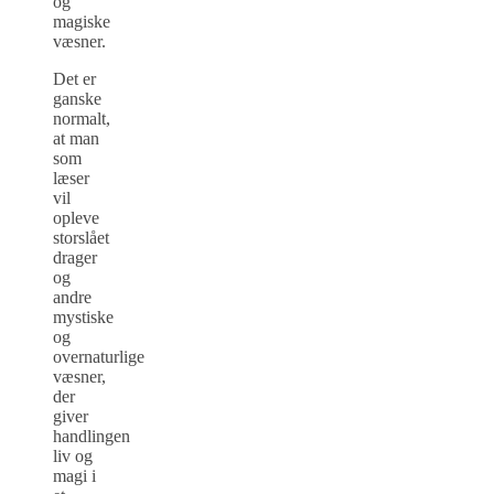
og
magiske
væsner.
Det er
ganske
normalt,
at man
som
læser
vil
opleve
storslået
drager
og
andre
mystiske
og
overnaturlige
væsner,
der
giver
handlingen
liv og
magi i