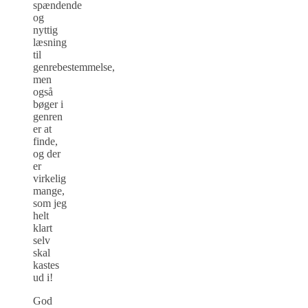
spændende
og
nyttig
læsning
til
genrebestemmelse,
men
også
bøger i
genren
er at
finde,
og der
er
virkelig
mange,
som jeg
helt
klart
selv
skal
kastes
ud i!
God