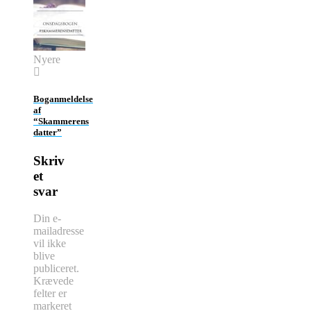
Nyere
Boganmeldelse
af
“Skammerens
datter”
Skriv
et
svar
Din e-
mailadresse
vil ikke
blive
publiceret.
Krævede
felter er
markeret