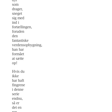
som
drager,
sneget
sig med
ind i
fortællingen,
foruden
den
fantastiske
verdensopbygning,
han har
formået
at sætte
op!
Hvis du
ikke
har haft
fingrene
i denne
serie
endnu,
så er
det en
ren