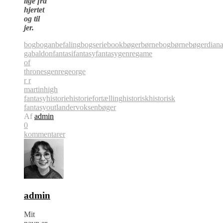
lige fra
hjertet
og til
jer.
bog
boganbefaling
bogserie
book
bøger
børnebog
børnebøger
dian
gabaldon
fantasi
fantasy
fantasygenre
game
of
thrones
genre
george
r r
martin
high
fantasy
historie
historiefortælling
historisk
historisk
fantasy
outlander
voksenbøger
Af
admin
0
kommentarer
admin
Mit