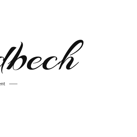
bech
ent