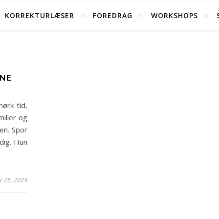
KORREKTURLÆSER
FOREDRAG
WORKSHOPS
JNE
ørk tid,
ilier og
en. Spor
dig. Hun
r 25, 2024