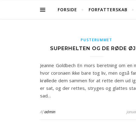
FORSIDE
FORFATTERSKAB
PUSTERUMMET
SUPERHELTEN OG DE RØDE Ø
Jeanne Goldbech En mors beretning om en m
hvor coronaen ikke bare tog liv, men også fam
krøllede dem sammen for at rette dem ud ig
er sat, og der rettes, stryges og glattes sta
sad…
Af
admin
janua