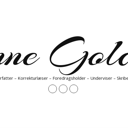
nne Gold
rfatter – Korrekturlæser – Foredragsholder – Underviser – Skrib