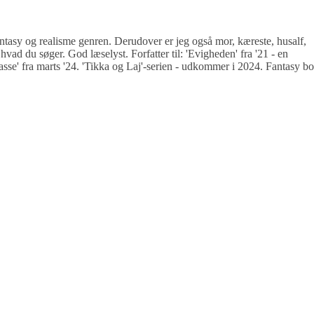
antasy og realisme genren. Derudover er jeg også mor, kæreste, husalf,
hvad du søger. God læselyst. Forfatter til: 'Evigheden' fra '21 - en
sse' fra marts '24. 'Tikka og Laj'-serien - udkommer i 2024. Fantasy b