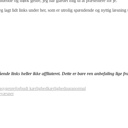
ndende og mørk genre, jeg har glædet mig til at præsentere for je.
lagt lidt links under her, som er utrolig spændende og nyttig læsning t
nde links heller ikke affliateret. Dette er bare ren anbefaling lige fr
asygenre
forbudt kærlighed
kærlighed
paranormal
e
væsner