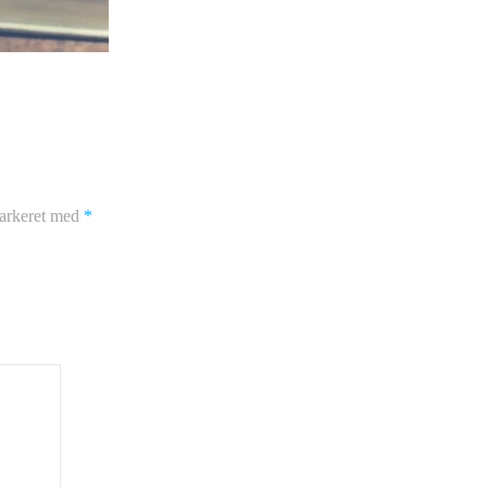
markeret med
*