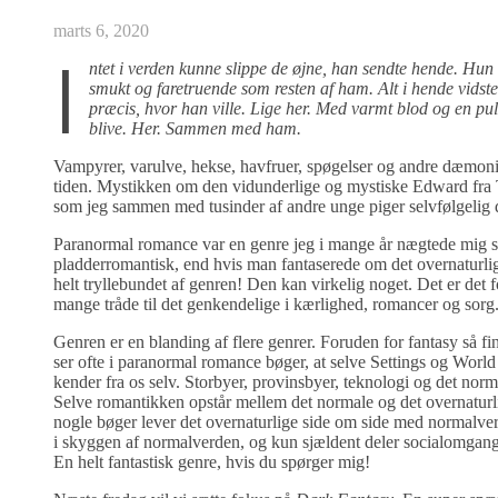
marts 6, 2020
I
ntet i verden kunne slippe de øjne, han sendte hende. Hun 
smukt og faretruende som resten af ham. Alt i hende vids
præcis, hvor han ville. Lige her. Med varmt blod og en pul
blive. Her. Sammen med ham.
Vampyrer, varulve, hekse, havfruer, spøgelser og andre dæmonis
tiden. Mystikken om den vidunderlige og mystiske Edward fra 
som jeg sammen med tusinder af andre unge piger selvfølgelig d
Paranormal romance var en genre jeg i mange år nægtede mig selv
pladderromantisk, end hvis man fantaserede om det overnaturlige
helt tryllebundet af genren! Den kan virkelig noget. Det er det 
mange tråde til det genkendelige i kærlighed, romancer og sorg
Genren er en blanding af flere genrer. Foruden for fantasy så fi
ser ofte i paranormal romance bøger, at selve Settings og World
kender fra os selv. Storbyer, provinsbyer, teknologi og det norm
Selve romantikken opstår mellem det normale og det overnatur
nogle bøger lever det overnaturlige side om side med normalverd
i skyggen af normalverden, og kun sjældent deler socialomgang 
En helt fantastisk genre, hvis du spørger mig!