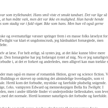
var som tryllebundet. Hans smil viste et smukt tandsæt. Det var lige så
te, at hun måtte væk, men det var ikke en mulighed. Han havde hende
s som stadig var i fuld vigør. Ikke som hans. Men hun vil også gerne
ke og overnaturlige væsner springer frem i en masse folks læselyst for
Twilight var klart et ungdomscrush, jeg hårdnakket fornægtede, men
elte.
 at læse. For helt ærligt, så syntes jeg, at det ikke kunne blive mere
. Den fornægtelse har jeg forlængst rystet af mig. Nu er jeg naturligvi
forbudte i, at det er forkert og anderledes, men alligvel kan man trække 
.
nder man også en masse af romantisk fiktion, gyser og science fiction. V
 Buildings er skrevet op omkring det almindelige hverdagsliv, som vi
ale. Hertil kom det forbudte, mystiske og farefulde pludselig snigende.
lige, f.eks. vampyren Edward og menneskepigen Bella fra
Twilight
. I
en, men i andre tilfælde finder vi underjordiske fællesskaber, som leve
med det normale. Hertil kommer naturligvis det forbudte og farefulde.