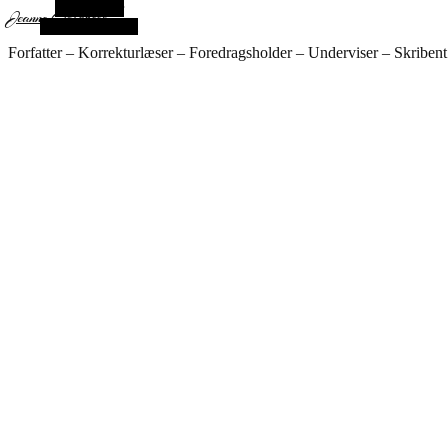
Alt sidebar
Jeanne Goldbech
Vilkårlig artikel
Forfatter – Korrekturlæser – Foredragsholder – Underviser – Skribent