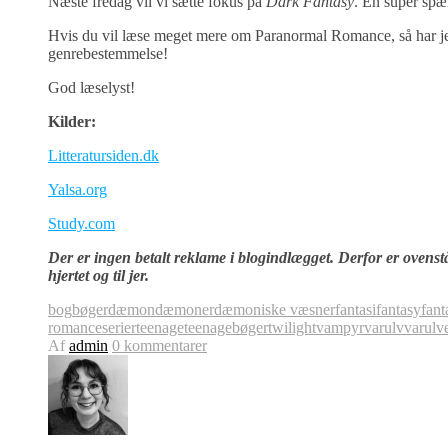
Næste fredag vil vi sætte fokus på
Dark Fantasy
. En super spæ
Hvis du vil læse meget mere om Paranormal Romance, så har jeg 
genrebestemmelse!
God læselyst!
Kilder:
Litteratursiden.dk
Yalsa.org
Study.com
Der er ingen betalt reklame i blogindlægget. Derfor er ovenståe
hjertet og til jer.
bog
bøger
dæmon
dæmoner
dæmoniske væsner
fantasi
fantasy
fant
romance
serier
teenage
teenagebøger
twilight
vampyr
varulv
varulv
Af
admin
0 kommentarer